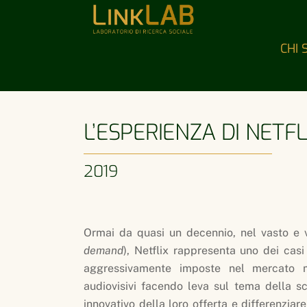
Skip
to
content
CHI 
L’ESPERIENZA DI NETF
2019
Ormai da quasi un decennio, nel vasto e v
demand
), Netflix rappresenta uno dei cas
aggressivamente imposte nel mercato mo
audiovisivi facendo leva sul tema della sc
innovativo della loro offerta e differenziare 