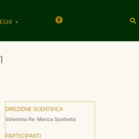
S
EGNI
I
DIREZIONE SCIENTIFICA
Valentina Re - Marica Spalletta
PARTECIPANTI