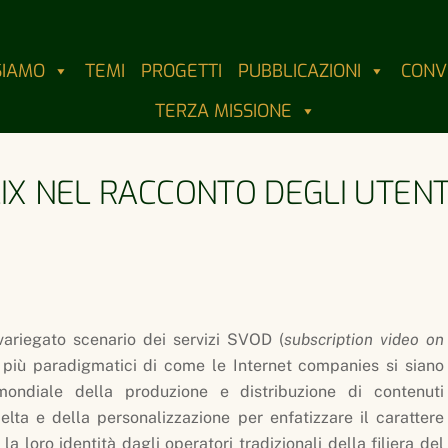
SIAMO
TEMI
PROGETTI
PUBBLICAZIONI
CONV
TERZA MISSIONE
LIX NEL RACCONTO DEGLI UTENT
ariegato scenario dei servizi SVOD (
subscription video on
i più paradigmatici di come le Internet companies si siano
ndiale della produzione e distribuzione di contenuti
elta e della personalizzazione per enfatizzare il carattere
la loro identità dagli operatori tradizionali della filiera del