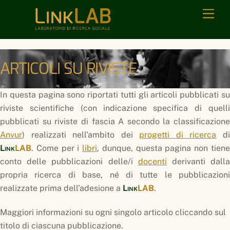
Skip
Men
to
content
ARTICOLI SU RIVISTE
In questa pagina sono riportati tutti gli articoli pubblicati su
riviste scientifiche (con indicazione specifica di quelli
pubblicati su riviste di fascia A secondo la classificazione
Anvur
) realizzati nell’ambito dei
progetti di ricerca
d
Link
LAB
. Come per i
libri
, dunque, questa pagina non tien
conto delle pubblicazioni delle/i
docenti
derivanti dall
propria ricerca di base, né di tutte le pubblicazioni
realizzate prima dell’adesione a
Link
LAB
.
Maggiori informazioni su ogni singolo articolo cliccando sul
titolo di ciascuna pubblicazione.