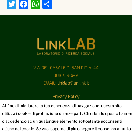
T
F
W
C
w
a
h
o
itt
c
at
n
er
e
s
di
Back
b
A
vi
To
o
p
di
Top
o
p
k
VIA DEL CASALE DI SAN PIO V, 44
00165 ROMA
EMAIL:
linklab@unilink.it
Privacy Policy
Al fine di migliorare la tua esperienza di navigazione, questo sito
DIRETTORE:
utilizza i cookie di profilazione di terze parti. Chiudendo questo banne
Prof. Nicola Ferrigni
o accedendo ad un qualunque elemento sottostante acconsenti
all’uso dei cookie. Se vuoi saperne di più o negare il consenso a tutti o