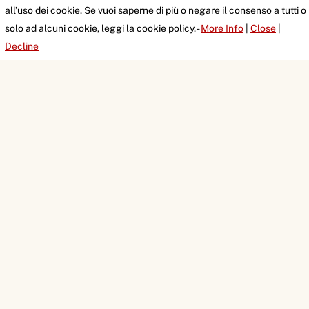
all’uso dei cookie. Se vuoi saperne di più o negare il consenso a tutti o
solo ad alcuni cookie, leggi la cookie policy. -
More Info
|
Close
|
Decline
Back
To
Top
VIA DEL CASALE DI SAN PIO V, 44
00165 ROMA
EMAIL:
linklab@unilink.it
Privacy Policy