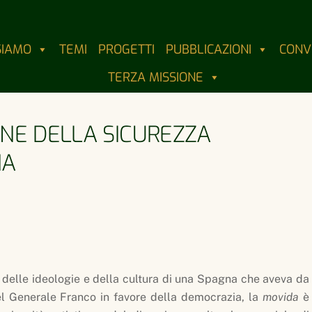
SIAMO
TEMI
PROGETTI
PUBBLICAZIONI
CONV
TERZA MISSIONE
ONE DELLA SICUREZZA
NA
o delle ideologie e della cultura di una Spagna che aveva da
el Generale Franco in favore della democrazia, la
movida
è