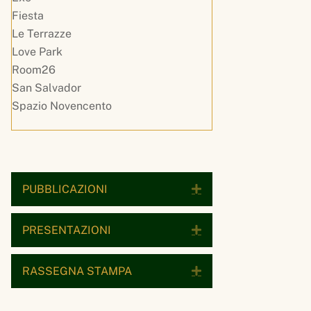
Fiesta
Le Terrazze
Love Park
Room26
San Salvador
Spazio Novencento
PUBBLICAZIONI
Espandi
PRESENTAZIONI
Espandi
RASSEGNA STAMPA
Espandi