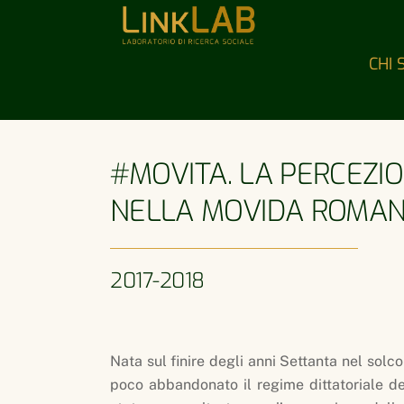
Skip
to
content
CHI 
#MOVITA. LA PERCEZI
NELLA MOVIDA ROMA
2017-2018
Nata sul finire degli anni Settanta nel solc
poco abbandonato il regime dittatoriale d