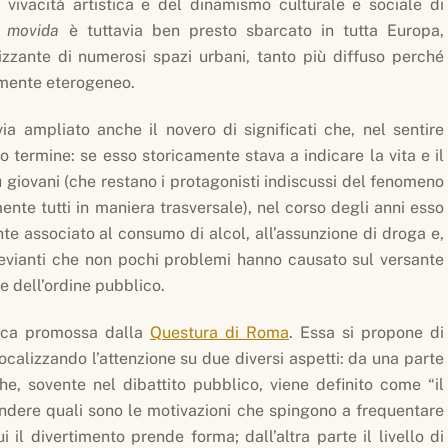
 vivacità artistica e del dinamismo culturale e sociale di
a
movida
è tuttavia ben presto sbarcato in tutta Europa,
izzante di numerosi spazi urbani, tanto più diffuso perché
mente eterogeneo.
via ampliato anche il novero di significati che, nel sentire
o termine: se esso storicamente stava a indicare la vita e il
 giovani (che restano i protagonisti indiscussi del fenomeno
te tutti in maniera trasversale), nel corso degli anni esso
e associato al consumo di alcol, all’assunzione di droga e,
devianti che non pochi problemi hanno causato sul versante
e dell’ordine pubblico.
rca promossa dalla
Questura di Roma
. Essa si propone di
ocalizzando l’attenzione su due diversi aspetti: da una parte
he, sovente nel dibattito pubblico, viene definito come “il
endere quali sono le motivazioni che spingono a frequentare
i il divertimento prende forma; dall’altra parte il livello di